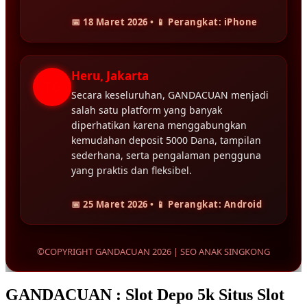
📅 18 Maret 2026 • 📱 Perangkat: iPhone
Heru, Jakarta
TG
Secara keseluruhan, GANDACUAN menjadi
salah satu platform yang banyak
diperhatikan karena menggabungkan
kemudahan deposit 5000 Dana, tampilan
sederhana, serta pengalaman pengguna
yang praktis dan fleksibel.
📅 25 Maret 2026 • 📱 Perangkat: Android
©COPYRIGHT GANDACUAN 2026 | SEO ANAK SINGKONG
GANDACUAN : Slot Depo 5k Situs Slot