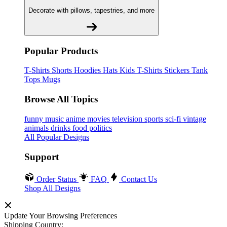
Decorate with pillows, tapestries, and more
Popular Products
T-Shirts
Shorts
Hoodies
Hats
Kids T-Shirts
Stickers
Tank
Tops
Mugs
Browse All Topics
funny
music
anime
movies
television
sports
sci-fi
vintage
animals
drinks
food
politics
All Popular Designs
Support
Order Status
FAQ
Contact Us
Shop All Designs
Update Your Browsing Preferences
Shipping Country: