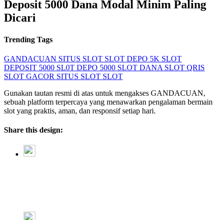
Deposit 5000 Dana Modal Minim Paling
Dicari
Trending Tags
GANDACUAN
SITUS SLOT
SLOT DEPO 5K
SLOT
DEPOSIT 5000
SL0T DEPO 5000
SLOT DANA
SLOT QRIS
SLOT GACOR
SITUS SLOT
SLOT
Gunakan tautan resmi di atas untuk mengakses GANDACUAN,
sebuah platform terpercaya yang menawarkan pengalaman bermain
slot yang praktis, aman, dan responsif setiap hari.
Share this design: