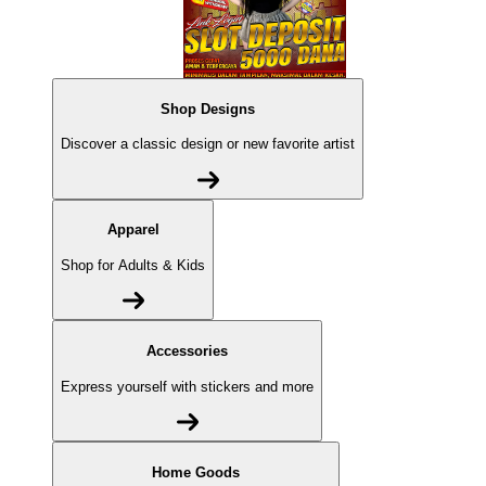
Shop Designs
Discover a classic design or new favorite artist
Apparel
Shop for Adults & Kids
Accessories
Express yourself with stickers and more
Home Goods