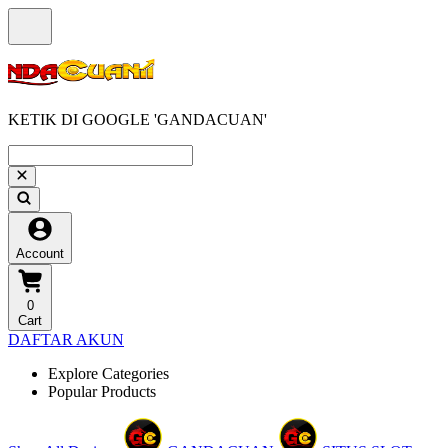
KETIK DI GOOGLE 'GANDACUAN'
Account
0
Cart
DAFTAR AKUN
Explore Categories
Popular Products