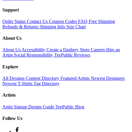
Support
Order Status
Contact Us
Coupon Codes
FAQ
Free Shipping
Refunds & Returns
Shipping Info
Size Chart
About Us
About Us
Accessibility
Create a Dashery Store
Careers
Hire an
Artist
Social Responsibility
TeePublic Reviews
Explore
All Designs
Content Directory
Featured Artists
Newest Designers
Newest T-Shirts
Tag Directory
Artists
Artist Signup
Design Guide
TeePublic Blog
Follow Us