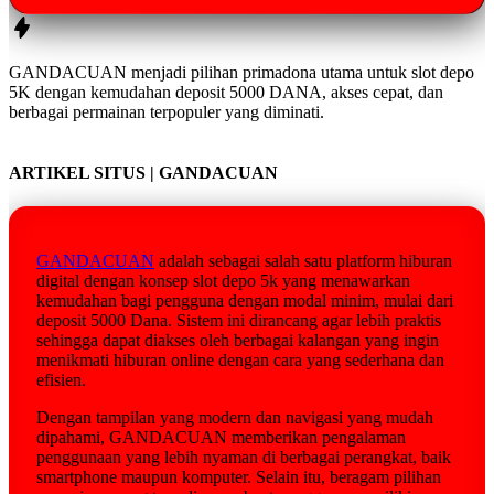
GANDACUAN
menjadi pilihan primadona utama untuk slot depo
5K dengan kemudahan deposit 5000 DANA, akses cepat, dan
berbagai permainan terpopuler yang diminati.
ARTIKEL SITUS | GANDACUAN
GANDACUAN
adalah sebagai salah satu platform hiburan
digital dengan konsep slot depo 5k yang menawarkan
kemudahan bagi pengguna dengan modal minim, mulai dari
deposit 5000 Dana. Sistem ini dirancang agar lebih praktis
sehingga dapat diakses oleh berbagai kalangan yang ingin
menikmati hiburan online dengan cara yang sederhana dan
efisien.
Dengan tampilan yang modern dan navigasi yang mudah
dipahami, GANDACUAN memberikan pengalaman
penggunaan yang lebih nyaman di berbagai perangkat, baik
smartphone maupun komputer. Selain itu, beragam pilihan