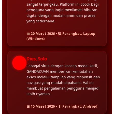
sangat terjangkau. Platform ini cocok bagi
pengguna yang ingin menikmati hiburan
digital dengan modal minim dan proses
yang sederhana.
📅 20 Maret 2026 • 💻 Perangkat: Laptop
(Windows)
Dies, Solo
DS
Sebagai situs dengan konsep modal kecil,
GANDACUAN memberikan kemudahan
akses melalui tampilan yang responsif dan
navigasi yang mudah dipahami. Hal ini
membuat pengalaman pengguna menjadi
lebih nyaman.
📅 15 Maret 2026 • 📱 Perangkat: Android