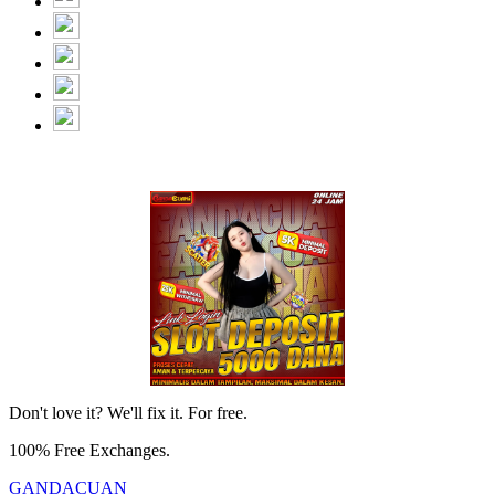
Don't love it? We'll fix it. For free.
100% Free Exchanges.
GANDACUAN